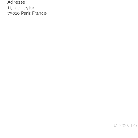
Adresse :
11, rue Taylor
75010 Paris France
© 2025 L